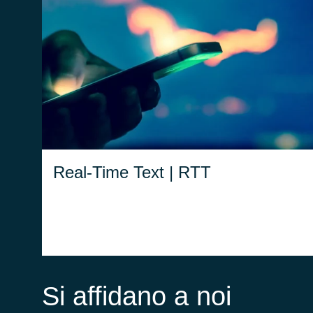
Per facilitare l’integrazione del
Real-Time Text nelle Centrali
Operative, Beta 80 ha sviluppato
un gateway RTT con un client
dedicato che permette di gestire
le sessioni RTT direttamente
dall’interfaccia CAD.
Real-Time Text | RTT
Si affidano a noi