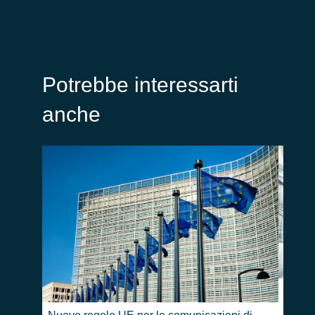
Potrebbe interessarti
anche
Real-T
sfrutt