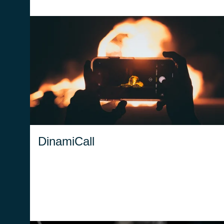
DinamiCall è la soluzione progettata per
rispondere alle esigenze della Total
Conversation grazie a funzionalità di
geolocalizzazione, chat e videochiamata.
DinamiCall