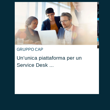
GRUPPO CAP
ITSM:
Un’unica piattaforma per un
la g
Service Desk ...
serv