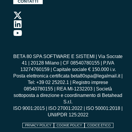
CONTATTI
BETA 80 SPA SOFTWARE E SISTEMI | Via Socrate
41 | 20128 Milano | CF 08540780155 | P.IVA
13274760159 | Capitale sociale € 150.000 i.v.
Posta elettronica certificata beta80spa@legalmail.it |
Tel: +39 02 25202.1 | Registro imprese
08540780155 | REA MI-1232203 | Società
sottoposta a direzione e coordinamento di Betahead
S.r.l.
ISO 9001:2015
|
ISO 27001:2022
|
ISO 50001:2018
|
UNI/PDR 125:2022
PRIVACY POLICY
COOKIE POLICY
CODICE ETICO