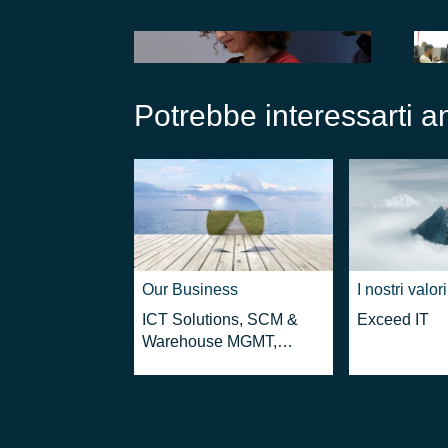
Potrebbe interessarti 
Our Business
I nostri valori
ICT Solutions, SCM &
Exceed IT
Warehouse MGMT,
Emergency & Crisis ...