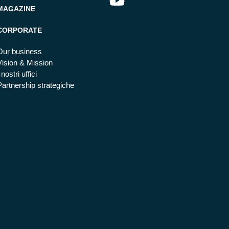
MAGAZINE
CORPORATE
Our business
Vision & Mission
 nostri uffici
Partnership strategiche