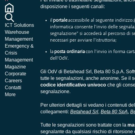
disposizione i seguenti canali:
il
portale
accessibile al seguente indirizzo:
ICT Solutions
informatica consente l’invio delle segnal
Warehouse
segnalazione” si accederà al percorso di s
Management
necessari per avviare l’istruttoria;
Emergency &
la
posta ordinaria
con l’invio in forma cart
Crisis
dell’OdV.
Management
Magazine
Gli OdV di Betahead Srl, Beta 80 S.p.A. Sof
Corporate
tutte le segnalazioni, anche anonime. Se il s
Careers
codice identificativo
univoco
che gli consen
Contatti
segnalazione.
More
Per ulteriori dettagli si vedano i contenuti de
collegamenti:
Betahead Srl
,
Beta 80 SpA
,
Be
Tutte le segnalazioni sono trattate con la
ma
segnalante da qualsiasi rischio di ritorsione