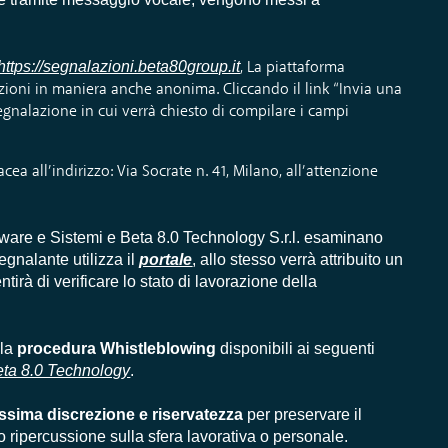
https://segnalazioni.beta80group.it
, La piattaforma
azioni in maniera anche anonima. Cliccando il link “Invia una
egnalazione in cui verrà chiesto di compilare i campi
acea all’indirizzo: Via Socrate n. 41, Milano, all’attenzione
tware e Sistemi e Beta 8.0 Technology S.r.l. esaminano
egnalante utilizza il
portale
, allo stesso verrà attribuito un
tirà di verificare lo stato di lavorazione della
lla
procedura Whistleblowing
disponibili ai seguenti
ta 8.0 Technology
.
ssima
discrezione e riservatezza
per preservare il
 o ripercussione sulla sfera lavorativa o personale.