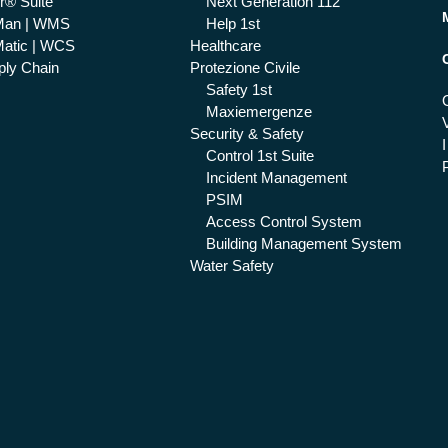
r® Suite
Next Generation 112
Man | WMS
Help 1st
atic | WCS
Healthcare
ly Chain
Protezione Civile
Safety 1st
Maxiemergenze
Security & Safety
I
Control 1st Suite
Incident Management
PSIM
Access Control System
Building Management System
Water Safety