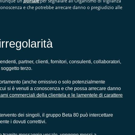
portale
 chiunque un
per segnalare all’Organismo di Vigilanza
 a conoscenza e che potrebbe arrecare danno o pregiudizio alle
irregolarità
nti, partner, clienti, fornitori, consulenti, collaboratori,
 soggetto terzo.
portamento (anche omissivo o solo potenzialmente
 cui si è venuti a conoscenza e che possa arrecare danno
lami commerciali della clientela e le lamentele di carattere
ntervento dei singoli, il gruppo Beta 80 può intercettare
nte i dovuti correttivi.
he tramite messaggio vocale, vengono messi a