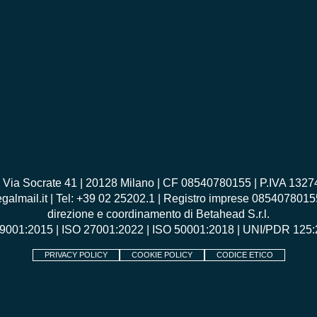
Socrate 41 | 20128 Milano | CF 08540780155 | P.IVA 1327476
egalmail.it | Tel: +39 02 25202.1 | Registro imprese 085407801
direzione e coordinamento di Betahead S.r.l.
 9001:2015
|
ISO 27001:2022
|
ISO 50001:2018
|
UNI/PDR 125:
PRIVACY POLICY
COOKIE POLICY
CODICE ETICO