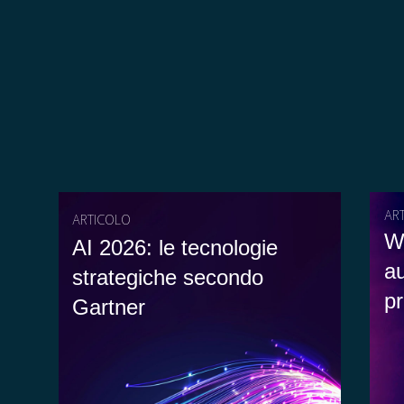
AR
ARTICOLO
W
AI 2026: le tecnologie
au
strategiche secondo
pr
Gartner