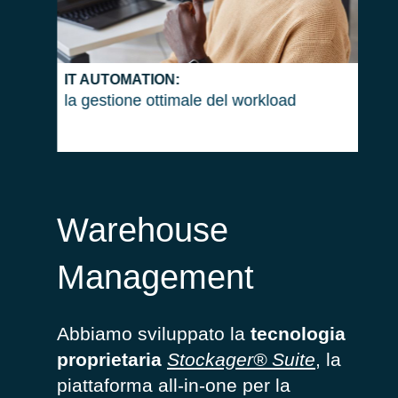
IN
RP
IT AUTOMATION:
la gestione ottimale del workload
Warehouse
Management
Abbiamo sviluppato la
tecnologia
proprietaria
Stockager® Suite
, la
piattaforma all-in-one per la