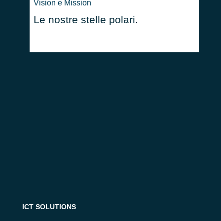
Vision e Mission
I nostr
Le nostre stelle polari.
EXC
ICT SOLUTIONS