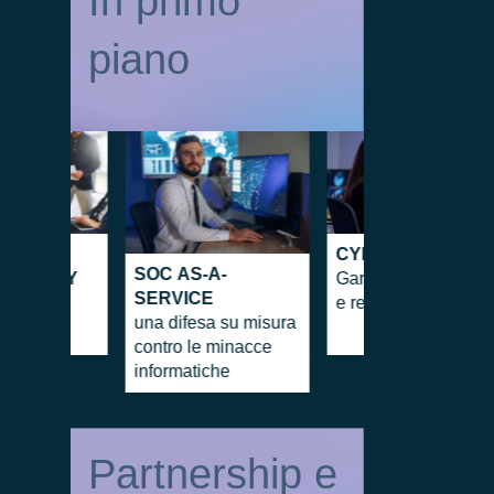
In primo
piano
&
CYBERSECURITY
SOC AS-A-
VABILITY
Garantire sicurezza
SERVICE
ess senza
e resilienza
una difesa su misura
e
contro le minacce
informatiche
Partnership e