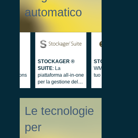
automatico
STOCKAGER ®
UPPLY
STOCKMAN
: Il
SUITE
: La
 Beta 80
WMS che si adatta a
piattaforma all-in-one
 & Solutions
tuo magazzino
per la gestione del
magazzino
Le tecnologie
per