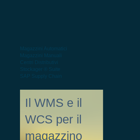
Magazzini Automatici
Magazzini Manuali
Centri Distributivi
Stockager ® Suite
SAP Supply Chain
Il WMS e il
WCS per il
magazzino