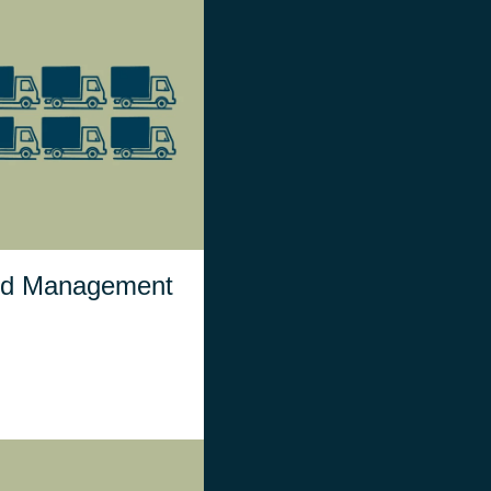
Yard Management
gestisce e organizza i
ussi degli automezzi in
entrata e in uscita dal
.
polo logistico
rd Management