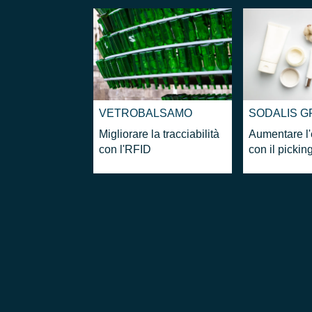
VETROBALSAMO
SODALIS 
Migliorare la tracciabilità
Aumentare l'
con l'RFID
con il picki