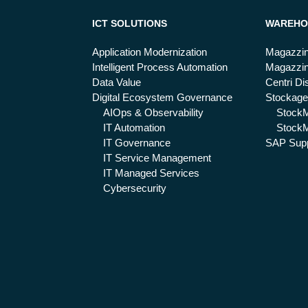
ICT SOLUTIONS
WAREHO
Application Modernization
Magazzin
Intelligent Process Automation
Magazzin
Data Value
Centri Dis
Digital Ecosystem Governance
Stockage
AIOps & Observability
Stock
IT Automation
StockM
IT Governance
SAP Supp
IT Service Management
IT Managed Services
Cybersecurity