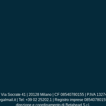
Socrate 41 | 20128 Milano | CF 08540780155 | P.IVA 1327476
egalmail.it | Tel: +39 02 25202.1 | Registro imprese 085407801
direzione e coordinamento di Betahead S.r.l.