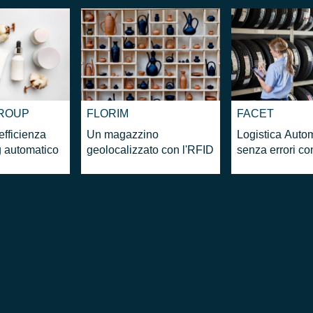
GROUP
FLORIM
FACET
efficienza
Un magazzino
Logistica Auto
ng automatico
geolocalizzato con l'RFID
senza errori c
Radiofrequenz