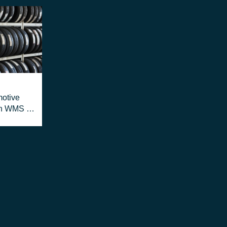
motive
on WMS e
a