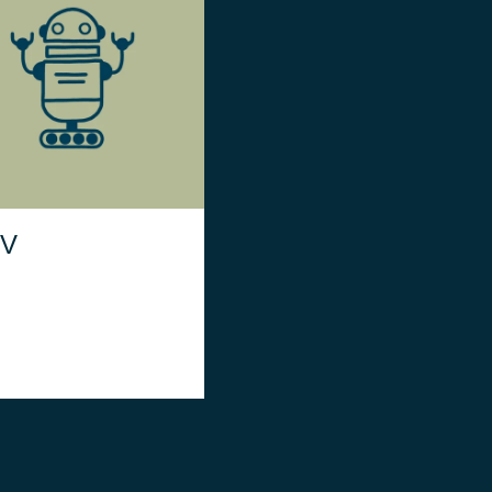
l modulo AGV fornisce
una gestione avanzata
dei sistemi di
movimentazione
LGV
come
automatica,
ehicles
Guided
Laser
(
Autonomous
(
AMR
e
V
).
Robots
Mobile