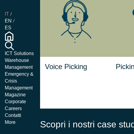
IT
EN
Integrato con il WMS, il
Autom
ES
Voice Picking
modulo
per ge
consente agli operatori
si
lavorare a mani
di
, migliorando
libere
ICT Solutions
autom
l'efficienza e la velocità
Warehouse
delle operazioni di
Voice Picking
Picki
Management
prelievo.
Emergency &
Crisis
Management
Magazine
Corporate
Careers
Contatti
Scopri i nostri case stu
More