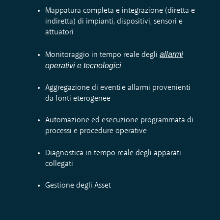
Mappatura
completa
e integrazione
(
diretta e
indiretta
)
di impianti, dispositivi, sensori
e
attuatori
allarmi
Monitoraggio
in tempo reale degli
operativi e tecnologici
Aggregazione di eventi
e
allarmi
provenienti
da fonti
eterogene
e
Automazione e
d
e
secuzione
p
rogrammata di
processi e
p
rocedure
operative
Diagnostica
in tempo reale
degli apparati
collegati
Gestione degli Asset