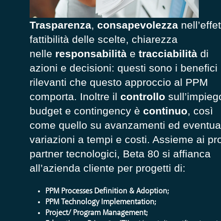
Trasparenza
,
consapevolezza
nell’effe
fattibilità delle scelte, chiarezza
nelle
responsabilità
e
tracciabilità
di
azioni e decisioni: questi sono i benefici
rilevanti che questo approccio al PPM
comporta. Inoltre il
controllo
sull’impieg
budget e contingency è
con
tinuo
, così
come quello su avanzamenti ed eventual
variazioni a tempi e costi. Assieme ai pr
partner tecnologici, Beta 80 si affianca
all’azienda cliente per progetti di:
PPM Processes Defini
tion & Adoption;
PPM Technology Implementation;
Project/ Program Management;