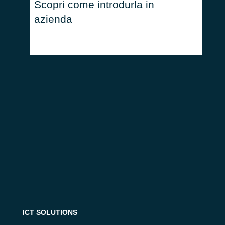
Scopri come introdurla in
La Ro
azienda
Scop
alle
ICT SOLUTIONS