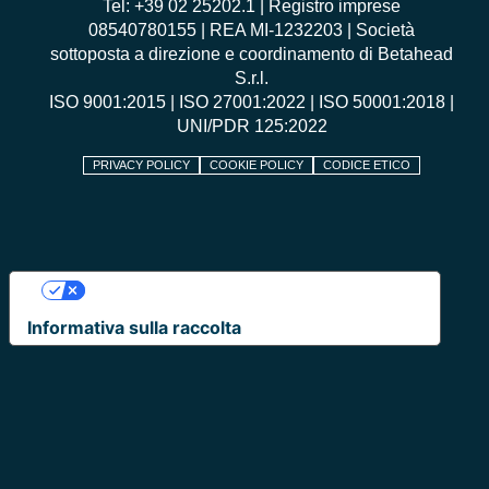
Tel: +39 02 25202.1 | Registro imprese
08540780155 | REA MI-1232203 | Società
sottoposta a direzione e coordinamento di Betahead
S.r.l.
ISO 9001:2015
|
ISO 27001:2022
|
ISO 50001:2018
|
UNI/PDR 125:2022
PRIVACY POLICY
COOKIE POLICY
CODICE ETICO
Le tue preferenze relative alla privacy
Informativa sulla raccolta