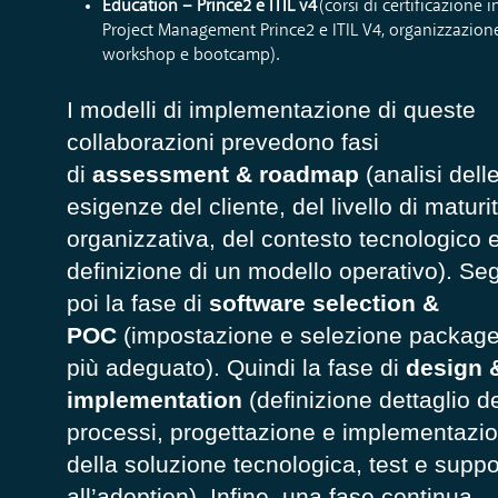
Educa
tion – Prince2 e ITIL v4
(corsi di certificazione i
Project Management Prince2 e ITIL V4, organizzazion
workshop e bootcamp).
I modelli di implementazione di queste
collaborazioni prevedono fasi
di
assessment & roadmap
(analisi dell
esigenze del cliente, del livello di maturi
organizzativa, del contesto tecnologico 
definizione di un modello operativo
)
. Se
poi la fase di
software selec
tion &
POC
(impostazione e selezione packag
più adeguato). Quindi la fase di
design 
implementation
(definizione dettaglio d
processi, progettazione e implementazi
della soluzione tecnologica, test e suppo
all’adoption). Infine, una fase continua