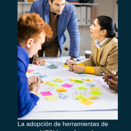
La
adopción
de
herramientas
de