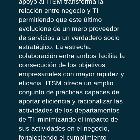
apoyo
al ITSM
transforma
la
relación
entre
negocio
y TI
permitiendo
que
este
último
evolucione
de un mero
proveedor
de
servicios
a un verdadero socio
estratégico
. La
estrecha
colaboración
entre
ambos
facilita la
consecución
de
los
objetivos
empresariales
con
mayor
rapidez
y
eficacia
.
ITSM
ofrece
un amplio
conjunto
de
prácticas
capaces
de
aportar
eficiencia
y
racionalizar
las
actividades
de
los
departamentos
de T
I,
minimizando
el
impacto
de
sus
actividades
en
el
negocio
,
fortaleciendo
el
cumplimiento