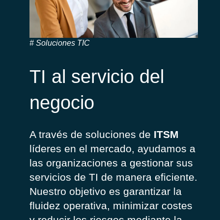
Soluciones TIC
TI al servicio del
negocio
A
través
de
soluciones
de
ITSM
líderes
en
el
mercado
,
ayudamos
a
las
organizaciones
a
gestionar
sus
servicios
de TI de manera
eficiente
.
Nuestro
objetivo
es
garantizar
la
fluidez
operativa
,
minimizar
costes
y
reducir
los
riesgos
mediante la