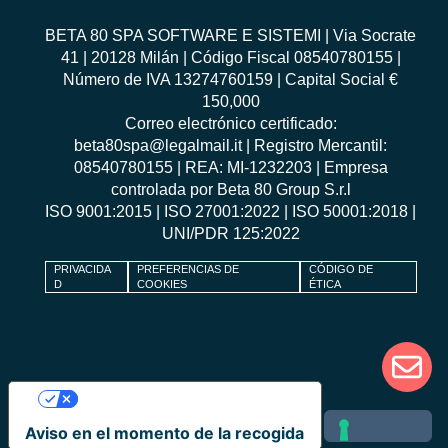
BETA 80 SPA SOFTWARE E SISTEMI | Via Socrate
41 | 20128 Milán | Código Fiscal 08540780155 |
Número de IVA 13274760159 | Capital Social €
150,000
Correo electrónico certificado:
beta80spa@legalmail.it | Registro Mercantil:
08540780155 | REA: MI-1232203 | Empresa
controlada por Beta 80 Group S.r.l
ISO 9001:2015
|
ISO 27001:2022
|
ISO 50001:2018
|
UNI/PDR 125:2022
PRIVACIDA
PREFERENCIAS DE
CÓDIGO DE
D
COOKIES
ÉTICA
Sus opciones de privacidad
Aviso en el momento de la recogida