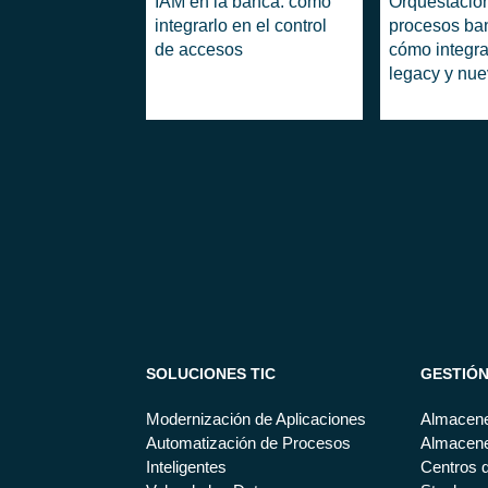
IAM en la banca: cómo
Orquestación
integrarlo en el control
procesos ban
de accesos
cómo integra
legacy y nu
servicios dig
nube (Kuber
SOLUCIONES TIC
GESTIÓ
Modernización de Aplicaciones
Almacene
Automatización de Procesos
Almacene
Inteligentes
Centros d