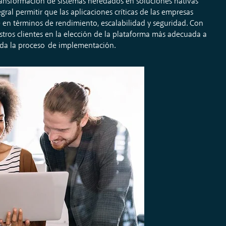
ransformación
de
sistemas
heredados
en
soluciones
nativas
egral
permitir
que
las
aplicaciones
críticas
de
las
empresas
e en
términos
de
rendimiento
,
escalabilidad
y
seguridad
. Con
stros
clientes
en la
elección
de la
plataforma
más
adecuada
a
oda
la
proceso
de
implementación
.