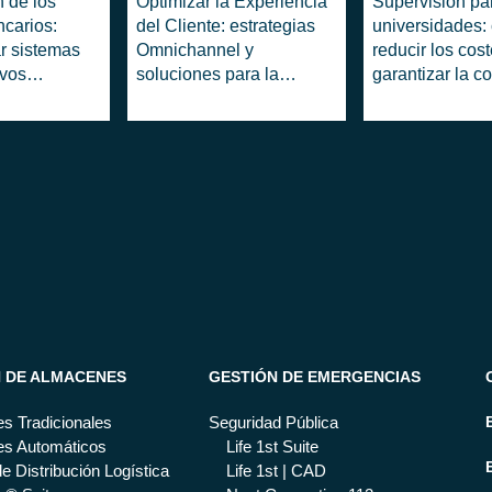
 de los
Optimizar la Experiencia
Supervisión pa
carios:
del Cliente: estrategias
universidades:
r sistemas
Omnichannel y
reducir los cos
evos
soluciones para la
garantizar la c
itales en la
gestión de datos
del negocio
netes)
N DE ALMACENES
GESTIÓN DE EMERGENCIAS
s Tradicionales
Seguridad Pública
s Automáticos
Life 1st Suite
e Distribución Logística
Life 1st | CAD