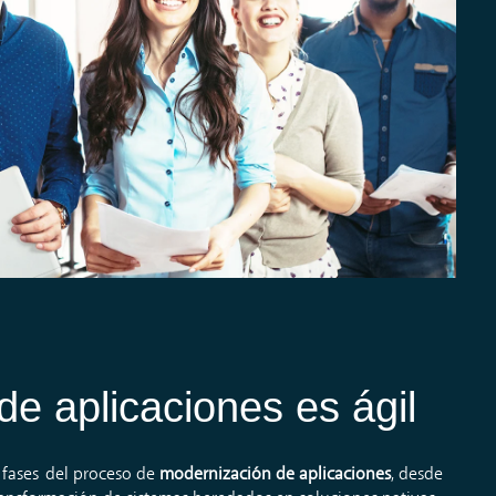
e aplicaciones es ágil
fases
del
proceso
de
modernización de aplicaciones
,
desde