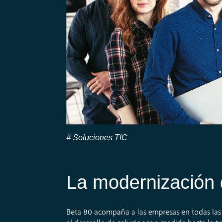
Soluciones TIC
La modernización d
Beta 80
acompaña
a
las
empresas
en
todas
las