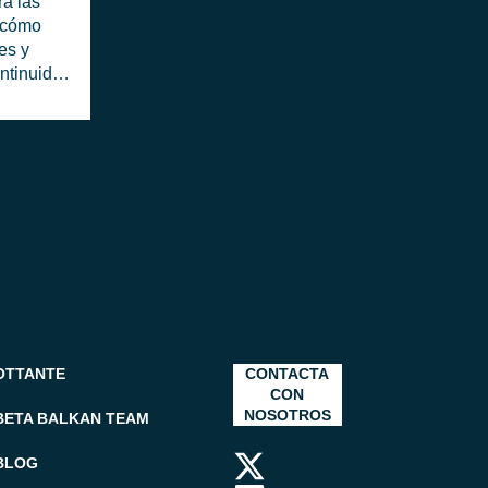
ra las
 cómo
tes y
ontinuidad
OTTANTE
CONTACTA
CON
NOSOTROS
BETA BALKAN TEAM
BLOG