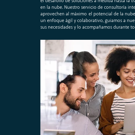
el
desarollo
de
soluciones
a
medida
hasta
la
t
en la nube.
Nuestro
servicio
de
consultoría
int
aprovechen
al
máximo
el
potencial
de la nub
un
enfoque
ágil
y
colaborativo
,
guiamos
a
nue
sus
necesidades
y lo
acompañamos
durante
t