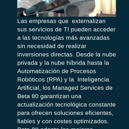
La
s
empresa
s
que
externaliz
a
n
sus
servicios
de TI
puede
n
acceder
a
las
tecnologías
más
avanzadas
sin
necesidad
de
realizar
inversiones
directas
.
Desde
la n
ube
privada
y la
nube
híbrida
hasta
la
Automatización
de
Procesos
Robóticos
(RPA)
y
la
Inteligencia
Artificial
,
los
Managed
Services de
Beta 80
g
arantizan
una
actualización
tecnológica
constante
para
ofrecen
soluciones
eficientes
,
fiables
y con
cost
e
s
optimizados
.