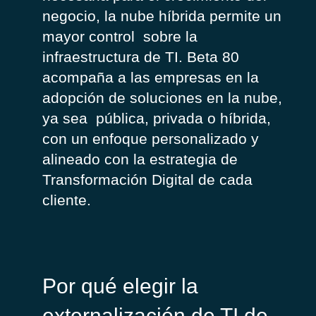
negocio
, la nube
híbrida
permite
un
mayor
control
sobre
la
infraestructura
de TI.
Beta 80
acompaña
a
las
empresas
en la
adopción
de
soluciones
en la nube,
ya
sea
pública
,
privada
o
híbrida
,
con un
enfoque
personalizado
y
alineado
con la
estrategia
de
Transformación
Digital de cada
cliente.
Por qué elegir la
externalización de TI de