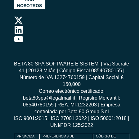
NOSOTROS
BETA 80 SPA SOFTWARE E SISTEMI | Via Socrate
41 | 20128 Milán | Código Fiscal 08540780155 |
Número de IVA 13274760159 | Capital Social €
150,000
Correo electrónico certificado:
beta80spa@legalmail.it | Registro Mercantil:
08540780155 | REA: MI-1232203 | Empresa
controlada por Beta 80 Group S.r.l
ISO 9001:2015
|
ISO 27001:2022
|
ISO 50001:2018
|
UNI/PDR 125:2022
PRIVACIDA
PREFERENCIAS DE
CÓDIGO DE