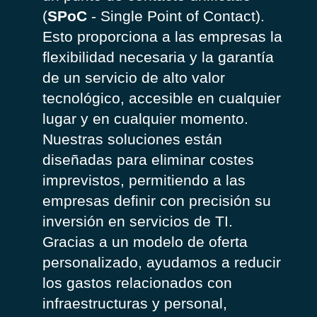
(
SPoC
- Single Point of Contact)
.
Esto
proporciona
a
las
empresas
la
flexibilidad
necesaria
y la
garantía
de un
servicio
de alto valor
tecnológico
,
accesible
en
cualquier
lugar
y en
cualquier
momento.
Nuestras
soluciones
están
diseñadas
para eliminar
costes
imprevistos
,
permitiendo
a
las
empresas
definir con
precisión
su
inversión
en
servicios
de TI.
Gracias
a un
modelo
de
oferta
personalizado
,
ayudamos
a
reducir
los
gastos
relacionados
con
infraestructuras
y personal,