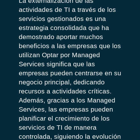
La
externalización
de
las
actividades
de TI a
través
de
los
servicios
gestionados
es una
estrategia
consolidada
que
ha
demostrado
aportar
muchos
beneficios
a
las
empresas
que
los
utilizan
Optar por
Managed
Services significa
que
las
empresas
pueden
centrarse
en su
negocio
principal
, dedicando
recursos
a
actividades
críticas
.
Además
,
g
racias
a
los
Managed
Services,
las
empresas
pueden
planificar
el
crecimiento
de
los
servicios
de TI de manera
controlada
,
siguiendo
la
evolución