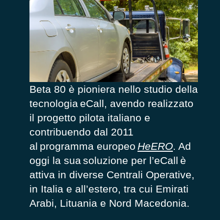
Beta 80 è pioniera nello studio della
tecnologia eCall,
avendo realizzato
il progetto pilota italiano e
contribuendo dal 2011
al programma europeo
HeERO
.
Ad
oggi la sua
soluzione
p
er
l’
eCall
è
attiva in
diverse
C
entrali
O
perative
,
in Italia e all’estero
, tra cui
Emirati
Arabi
, L
ituania
e Nord
Macedonia.