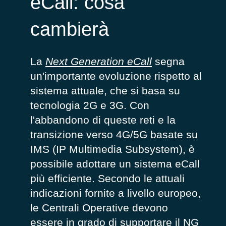
eCall: cosa
cambierà
La
Next Generation eCall
segna
un'importante evoluzione rispetto al
sistema attuale, che si basa su
tecnologia 2G e 3G. Con
l'abbandono di queste reti e la
transizione verso 4G/5G basate su
IMS
(
IP Multimedia Subsystem
)
, è
possibile
adottare un sistema eCall
più efficiente.
Secondo le attuali
indicazioni fornite
a livello europeo
,
le Cen
trali Operative
devono
essere in grado di supportare
il
NG