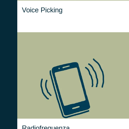
Voice Picking
consente una
radiofrequenza
La
comunicazione wireless tra i
, migliorando
dispositivi e il WMS
la tracciabilità e la precisione
attività di stoccaggio e
delle
prelievo.
Radiofrequenza