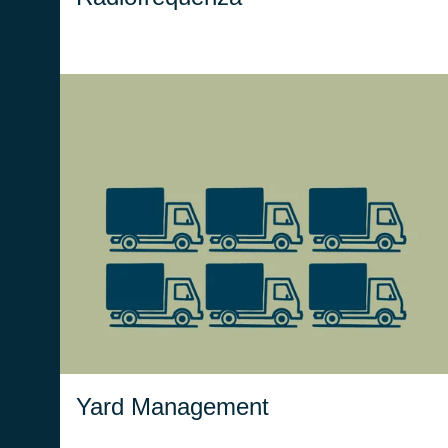
gestisce e
Yard Management
organizza i flussi degli automezzi
in entrata e in uscita dal polo
.
logistico
Yard Management