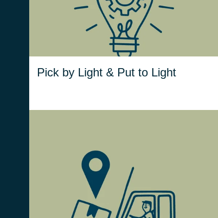
di interpretazione delle istruzioni vengono
drasticamente ridotti e le operazioni
velocizzate.
Pick by Light & Put to Light
RTLS utilizza tecnologie di geolocalizzazione
per monitorare la posizione dei muletti e
registrare le coordinate di stoccaggio dei