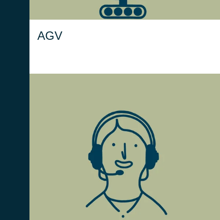
AGV
Integrato con il WMS, il modulo Voice
Picking consente agli operatori di lavorare a
mani libere, migliorando l'efficienza e la
velocità delle operazioni di prelievo.