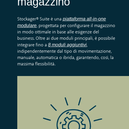
magazzino
piattaforma
all
-in-one
Stockager
® Suite è una
modulare
, progettata per configurare il magazzino
in modo ottimale in base alle esigenze
del
business
. Oltre ai due moduli principali, è possibile
8
moduli aggiuntivi
integrare fino a
,
i
ndipendentemente dal tipo di movimentazione
,
manuale, automatica o ibrida
,
garantendo
,
così
,
la
massima flessibilità.
Grazie alla segnalazione luminosa, le
istruzioni sono dirette e immediate e gli errori