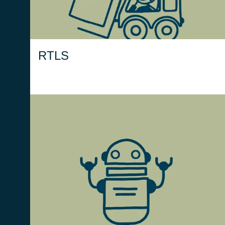
pallet.
RTLS
Il modulo AGV fornisce una gestione
avanzata dei sistemi di movimentazione
automatica, come LGV (Laser Guided
Vehicles) e AMR (Autonomous Mobile
Robots).