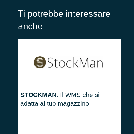
Ti potrebbe interessare
anche
STOCKMAN
: Il WMS che si
STO
adatta al tuo magazzino
gove