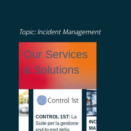
Topic: Incident Management
Our Services
& Solutions
CONTROL 1ST
: La
OL 1ST
INCIDENT
Suite per la gestione
 HUB
:
MANAGEMENT &
end-to end della