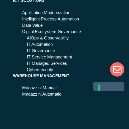
ICT SOLUTIONS
Application Modernization
Intelligent Process Automation
Data Value
Digital Ecosystem Governance
AIOps & Observability
IT Automation
IT Governance
IT Service Management
IT Managed Services
Cybersecurity
WAREHOUSE MANAGEMENT
Magazzini Manuali
Magazzini Automatici
Centri Distributivi
Stockager® Suite
StockMan | WMS
StockMatic | WCS
SAP Supply Chain