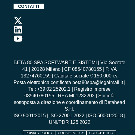
CONTATTI
BETA 80 SPA SOFTWARE E SISTEMI | Via Socrate
41 | 20128 Milano | CF 08540780155 | P.IVA
13274760159 | Capitale sociale € 150.000 i.v.
Posta elettronica certificata beta80spa@legalmail.it |
Tel: +39 02 25202.1 | Registro imprese
08540780155 | REA MI-1232203 | Società
sottoposta a direzione e coordinamento di Betahead
S.r.l.
ISO 9001:2015
|
ISO 27001:2022
|
ISO 50001:2018
|
UNI/PDR 125:2022
PRIVACY POLICY
COOKIE POLICY
CODICE ETICO