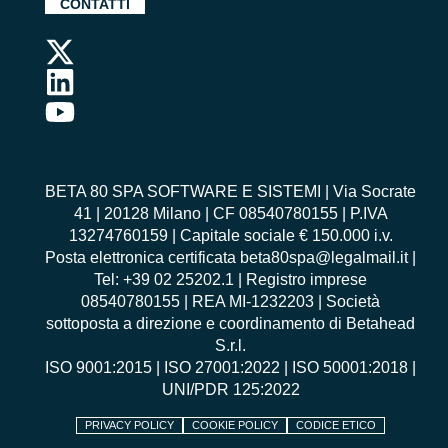
CONTATTI
BETA 80 SPA SOFTWARE E SISTEMI | Via Socrate
41 | 20128 Milano | CF 08540780155 | P.IVA
13274760159 | Capitale sociale € 150.000 i.v.
Posta elettronica certificata beta80spa@legalmail.it |
Tel: +39 02 25202.1 | Registro imprese
08540780155 | REA MI-1232203 | Società
sottoposta a direzione e coordinamento di Betahead
S.r.l.
ISO 9001:2015
|
ISO 27001:2022
|
ISO 50001:2018
|
UNI/PDR 125:2022
PRIVACY POLICY
COOKIE POLICY
CODICE ETICO