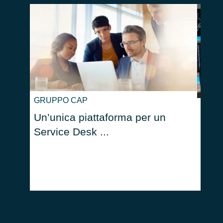
GRUPPO CAP
ITSM:
Un’unica piattaforma per un
la g
Service Desk ...
serv