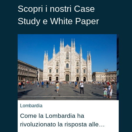
Scopri i nostri Case
Study e White Paper
Lombardia
Busin
Come la Lombardia ha
Come
rivoluzionato la risposta alle
per 