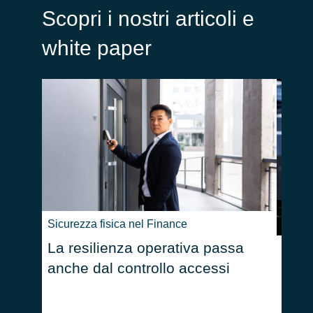
Scopri i nostri articoli e
white paper
Sicurezza fisica nel Finance
La resilienza operativa passa
La Ro
anche dal controllo accessi
Scop
alle