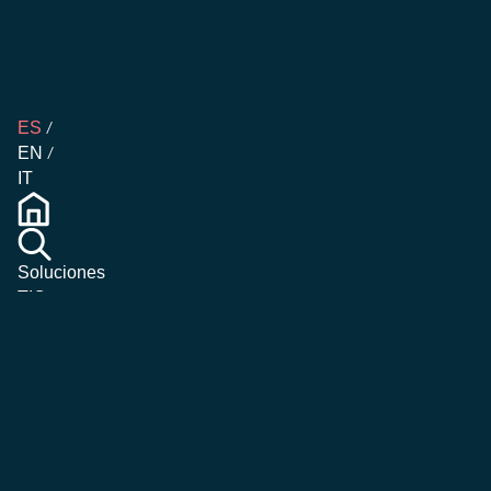
ES
EN
IT
Soluciones
TIC
Gestión de
Almacenes
Gestión de
Emergencias
Blog
Empresa
Contacta con